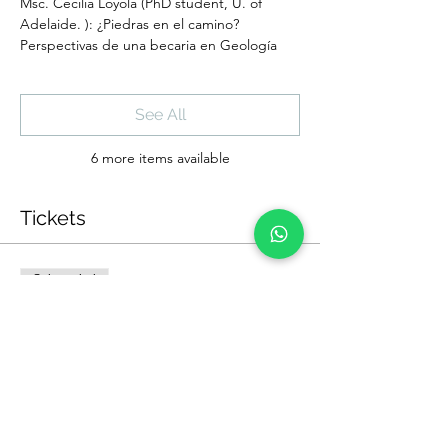
Msc. Cecilia Loyola (PhD student, U. of
Adelaide. ): ¿Piedras en el camino?
Perspectivas de una becaria en Geología
See All
6 more items available
Tickets
Sale ended
Ticket type
Becas en Australia
Price
$0.00